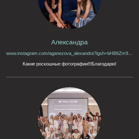
Александра
www.instagram.com/aganezova_alexandra?igsh=bHB6Zm9ldGg5NDAy&utm_source=qr
Какие роскошные фотографии!!!Благодарю!