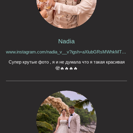
Nadia
www.instagram.com/nadia_v__v?igsh=aXlubGRsMWhkMTVv&utm_source=qr
Супер крутые фото , я и не думала что я такая красивая
🫣🔥🔥🔥🔥